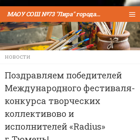
Skip to content
МАОУ СОШ №73 "Лира" города Тюмени
НОВОСТИ
Поздравляем победителей
Международного фестиваля-
конкурса творческих
коллективово и
исполнителей «Radius»
г.Тюмень!