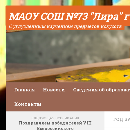
Skip to content
МАОУ СОШ №73 "Лира" 
C углубленным изучением предметов искусств
Главная
Новости
Сведения об образов
Контакты
СЛЕДУЮЩАЯ ПУБЛИКАЦИЯ
ГОД З
Поздравляем победителей VIII
Всероссийского