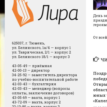
День з
праздн
героям
От все
625037, г. Тюмень,
ул. Белинского, 1а/4 — корпус 1
ул. Таврическая, 2/1 — корпус 2
ул. Белинского 18/1 — корпус 3
ЧИ
43-05-49 — приёмная
42-00-13 — директор
Поздр
34-25-92 — заместитель директора
побед
по учебно-воспитательной работе
42-03-43 — бухгалтерия
Откры
42-03-43 — менеджер (вопросы
облас
оплаты, заключение договоров)
юных 
43-05-69 — вахта, корпус 1
«Капе
43-72-09 — вахта, корпус 2
22-13-90 — вахта, корпус 3