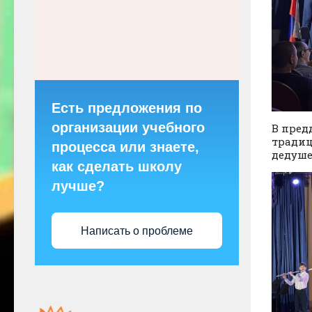
Есть предложения по
организации учебного
В пред
традиц
процесса или знаете,
дедуше
как сделать школу
лучше?
Написать о проблеме