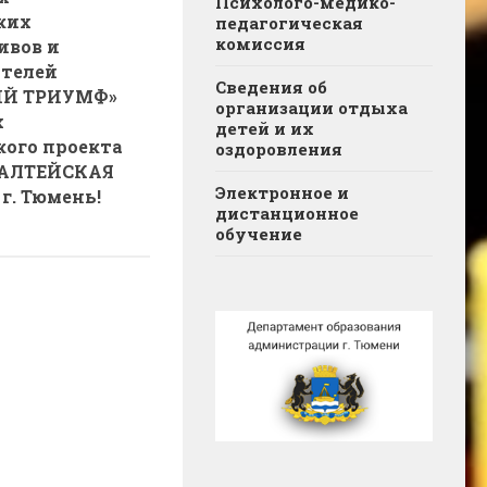
Психолого-медико-
ких
педагогическая
комиссия
ивов и
телей
Сведения об
ИЙ ТРИУМФ»
организации отдыха
х
детей и их
кого проекта
оздоровления
АЛТЕЙСКАЯ
Электронное и
г. Тюмень!
дистанционное
обучение