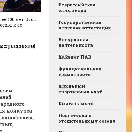
Всероссийская
олимпиада
е 100 лет. Этот
Государственная
сии, к ее
итоговая аттестация
Внеурочная
деятельность
им праздником!
Кабинет ПАВ
Функциональная
грамотность
Школьный
ляем
спортивный клуб
елей
Книга памяти
ародного
ля-конкурса
Подготовка к
, юношеских,
отопительному сезону
жных,
х