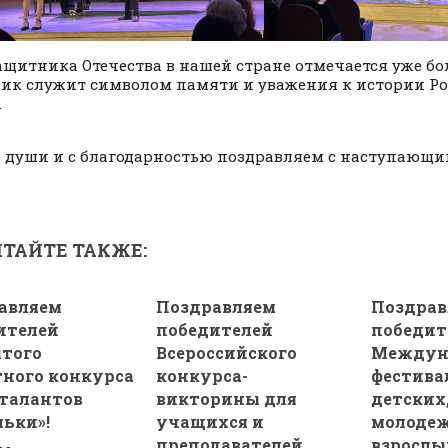
ащитника Отечества в нашей стране отмечается уже боле
ик служит символом памяти и уважения к истории Рос
.
й души и с благодарностью поздравляем с наступающ
ТАЙТЕ ТАКЖЕ:
авляем
Поздравляем
Поздрав
ителей
победителей
победит
того
Всероссийского
Междун
тного конкурса
конкурса-
фестива
талантов
викторины для
детских
льки»!
учащихся и
молоде
преподавателей
взрослы